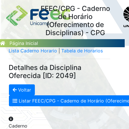
FEEC/CPG - Caderno
de Horário
(Oferecimento de
Disciplinas) - CPG
Página Inicial
Lista Caderno Horario
|
Tabela de Horarios
Detalhes da Disciplina
Oferecida [ID: 2049]
Voltar
Listar FEEC/CPG - Caderno de Horário (Oferecimen
Caderno