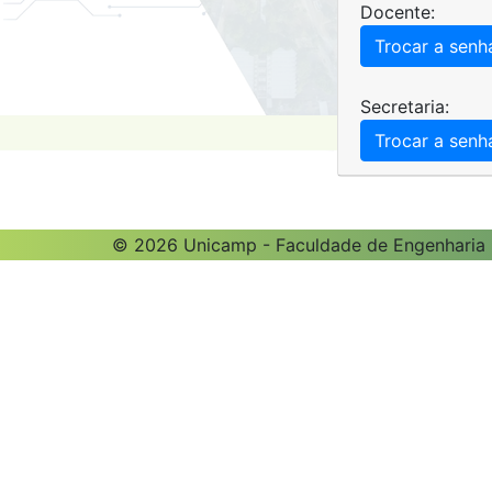
Docente:
Trocar a senh
Secretaria:
Trocar a senh
© 2026 Unicamp - Faculdade de Engenharia E