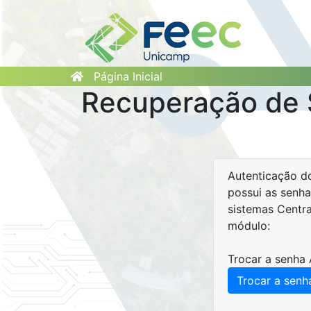
Página Inicial
Recuperação de 
Autenticação do
possui as senha
sistemas Centr
módulo:
Trocar a senha 
Trocar a senh